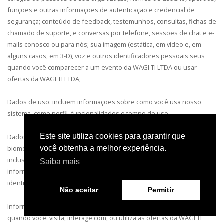
funções e outras informações de autenticação e credencial de
segurança; conteúdo de feedback, testemunhos, consultas, fichas de
chamado de suporte, e conversas por telefone, sessões de chat e e-
mails conosco ou para nós; sua imagem (estática, em vídeo e, em
alguns casos, em 3-D), voz e outros identificadores pessoais seus
quando você comparecer a um evento da WAGI TI LTDA ou usar
ofertas da WAGI TI LTDA;
Dados de uso:
incluem informações sobre como você usa nosso
sistema, como perfil, funcionalidades e tempo de uso.
Este site utiliza cookies para garantir que
Dados biométricos:
incluem informações como foto de documentos,
você obtenha a melhor experiência.
biometria e/ou fotos pessoais, informações referentes à identidade,
inclusive informações de identificação expedidas pelo governo;
Saiba mais
informações societárias e financeiras; e números de CNPJ e outros
identificadores fiscais.
Não aceitar
Permitir
Informações automáticas. C
oletamos informações automaticamente
quando você: visita, interage com, ou utiliza as ofertas da WAGI TI